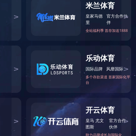
裕达新闻
行业新闻
专栏
查看详细>>
日•端午节”主题活动
端午节”主题活动