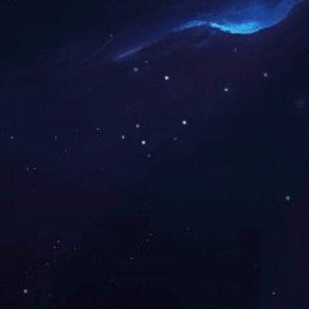
共
375
条记录 当前页
4/75
第 16-20 条
友情链接：
政府类网站链接
集团