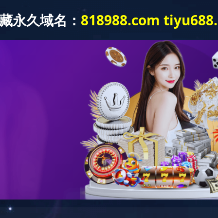
实力
新闻中心
经典项目
企业文化