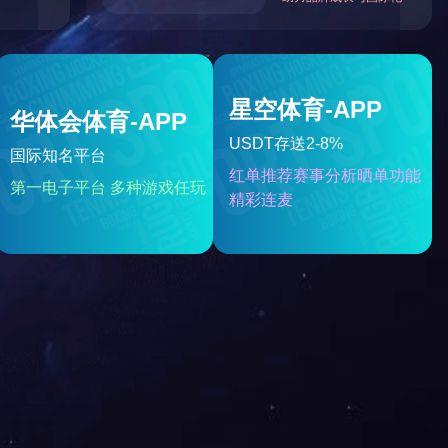
查看详细>>
实事市政设施项目建设启动仪式
事市政设施项目建设启动仪式
查看详细>>
奖