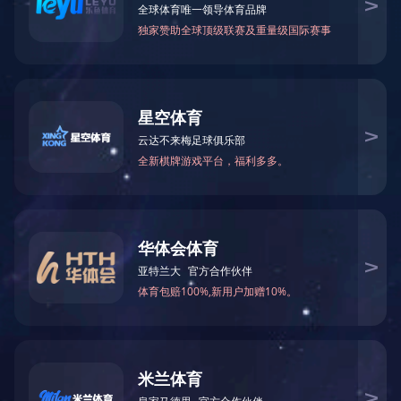
该项目位于来宾市中南大道与翠屏路交叉口西北角，项目分为
A、B区，总建筑面积364399.64平方米，由10栋多层住宅、10
栋高层住宅、4栋商业楼、18栋城市独栋别墅和一个社区服务
中心组成。
上一篇：
来宾市烈士陵园
下一篇：
来宾市河南工业园区公共租赁住房